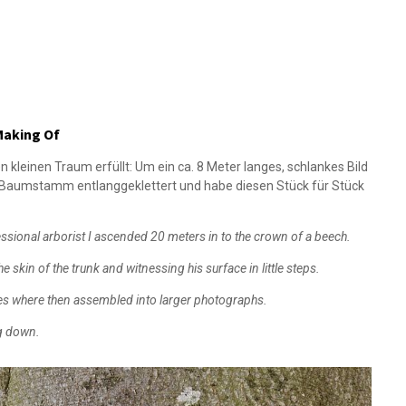
 Making Of
n kleinen Traum erfüllt: Um ein ca. 8 Meter langes, schlankes Bild
m Baumstamm entlanggeklettert und habe diesen Stück für Stück
essional arborist I ascended 20 meters in to the crown of a beech.
 skin of the trunk and witnessing his surface in little steps.
hes where then assembled into larger photographs.
ng down.